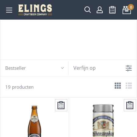
Overslaan
0
Elings
en
Craftbeer
naar
Company
inhoud
Verfijn op
Bestseller
19 producten