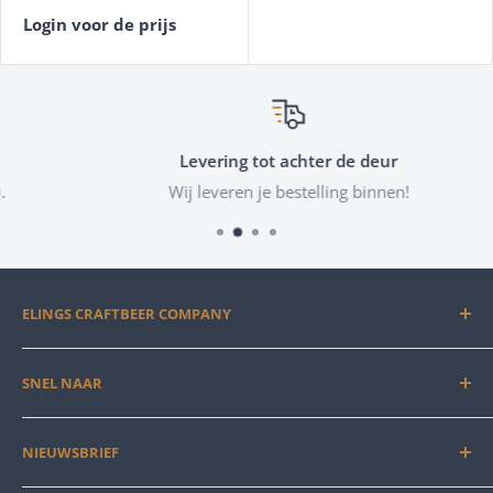
Login voor de prijs
Levering tot achter de deur
Wij leveren je bestelling binnen!
ELINGS CRAFTBEER COMPANY
Elings combineert het beste Europese craftbeer-
SNEL NAAR
portfolio met een compleet aanbod aan traditionele
bieren. Exclusief én veelzijdig!
Mijn Account
NIEUWSBRIEF
Mijn Bestellingen
Mijn Bestellijst